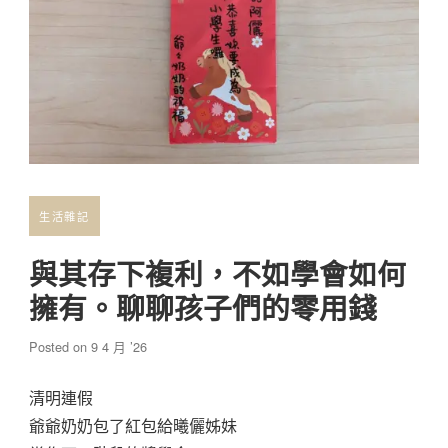
生活雜記
與其存下複利，不如學會如何
擁有。聊聊孩子們的零用錢
Posted on
9 4 月 ’26
清明連假
爺爺奶奶包了紅包給曦儷姊妹