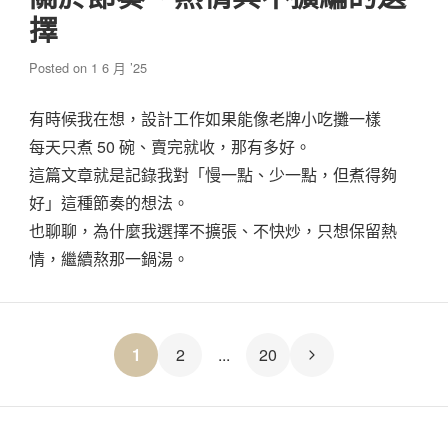
擇
Posted on
1 6 月 ’25
有時候我在想，設計工作如果能像老牌小吃攤一樣
每天只煮 50 碗、賣完就收，那有多好。
這篇文章就是記錄我對「慢一點、少一點，但煮得夠
好」這種節奏的想法。
也聊聊，為什麼我選擇不擴張、不快炒，只想保留熱
情，繼續熬那一鍋湯。
文
1
2
...
20
章
分