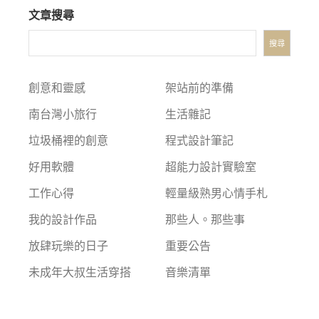
文章搜尋
頁
搜尋
創意和靈感
架站前的準備
南台灣小旅行
生活雜記
垃圾桶裡的創意
程式設計筆記
好用軟體
超能力設計實驗室
工作心得
輕量級熟男心情手札
我的設計作品
那些人。那些事
放肆玩樂的日子
重要公告
未成年大叔生活穿搭
音樂清單