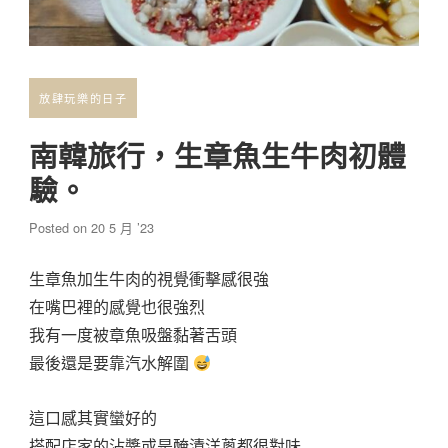
放肆玩樂的日子
南韓旅行，生章魚生牛肉初體
驗。
Posted on
20 5 月 ’23
生章魚加生牛肉的視覺衝擊感很強
在嘴巴裡的感覺也很強烈
我有一度被章魚吸盤黏著舌頭
最後還是要靠汽水解圍
這口感其實蠻好的
搭配店家的沾醬或是醃漬洋蔥都很對味