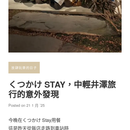
放肆玩樂的日子
くつかけ STAY，中輕井澤旅
行的意外發現
Posted on
21 1 月 ’25
今晚在くつかけ Stay用餐
這是昨天從飯店走路到車站時