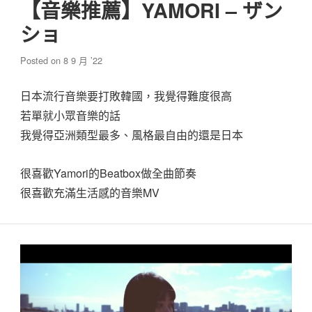
【音樂推薦】YAMORI – ザン
ショ
Posted on
8 9 月 ’22
日本流行音樂要打敗韓國，我覺得難度很高
若單就小眾音樂的話
我覺得亞洲類型最多、風格最自由的還是日本
很喜歡Yamori的Beatbox做全曲節奏
很喜歡充滿生活感的音樂MV