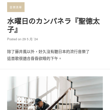
音樂清單
水曜日のカンパネラ『聖徳太
子』
Posted on
29 5 月 ’24
除了藤井風以外，好久沒有聽日本的流行音樂了
這首歌很適合昏昏欲睡的下午。