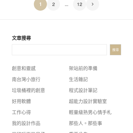
文
1
2
...
12
章
分
文章搜尋
頁
搜尋
創意和靈感
架站前的準備
南台灣小旅行
生活雜記
垃圾桶裡的創意
程式設計筆記
好用軟體
超能力設計實驗室
工作心得
輕量級熟男心情手札
我的設計作品
那些人。那些事