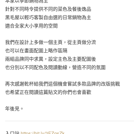
本家以季節鍋物為主
針對不同時令提供不同的菜色及餐後逸品
黑毛屋以輕巧客製自由選的日常鍋物為主
適合全家大小享用的空間
我們在設計上多做一個主頁，從主頁做分流
也可以在畫面配圖上略作區隔
兩組品牌同中求異，設定主色及主要配圖後
也分別以不同配色及閱讀動線，營造不同的氛圍
再次感謝乾杯給我們這個機會嘗試多款品牌的改版挑戰
也希望正在閱讀這篇貼文的你們也會喜歡
年後見。
入口站
https://bit.ly/3FZgsZk