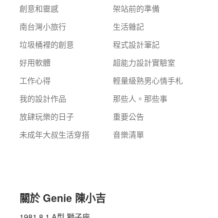
創意和靈感
架站前的準備
南台灣小旅行
生活雜記
垃圾桶裡的創意
程式設計筆記
好用軟體
超能力設計實驗室
工作心得
輕量級熟男心情手札
我的設計作品
那些人。那些事
放肆玩樂的日子
重要公告
未成年大叔生活穿搭
音樂清單
關於 Genie 陳小吉
1981.8.1 A型 獅子座