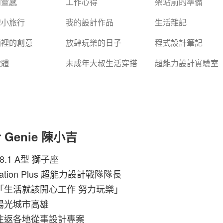
和靈感
工作心得
架站前的準備
灣小旅行
我的設計作品
生活雜記
桶裡的創意
放肆玩樂的日子
程式設計筆記
軟體
未成年大叔生活穿搭
超能力設計實驗室
 Genie 陳小吉
.8.1 A型 獅子座
ation Plus
超能力設計戰隊隊長
「生活就該開心工作 努力玩樂」
陽光城市高雄
往返各地從事設計專案