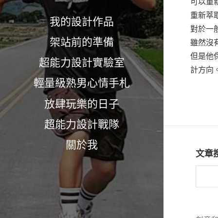
可以重
重新萃
我的設計作品
對於一
架站前的準備
雖然沒
但是他
超能力設計實驗室
計方向
輕量級熟男心情手札
放肆玩樂的日子
超能力設計戰隊
關於我
文章