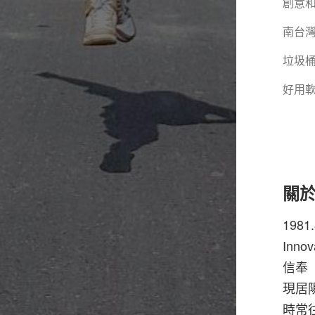
創意
南台
垃圾
好用
關於
1981
Innov
信奉
現居
時常