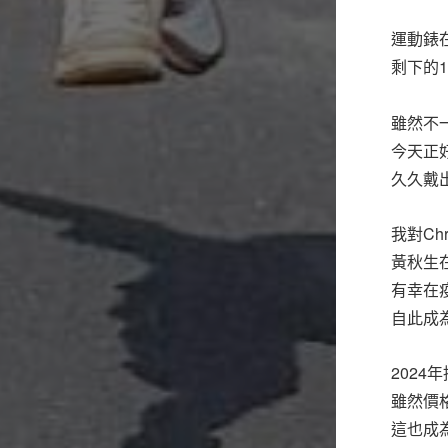
運動錶
剩下的
雖然不
今天正
久久戴
我對Ch
黃秋生
有幸在
自此成
2024
雖然價
這也成