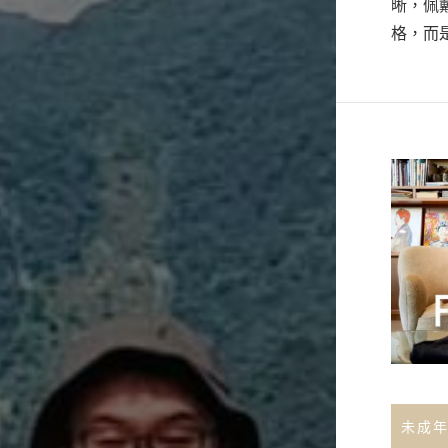
晰，佩
格，而
未成