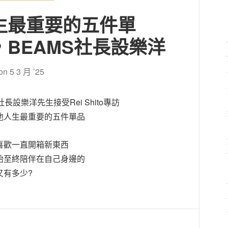
生最重要的五件單
，BEAMS社長設樂洋
 on
5 3 月 ’25
s社長設樂洋先生接受Rei Shito專訪
他人生最重要的五件單品
喜歡一直開箱新東西
始至終陪伴在自己身邊的
又有多少?