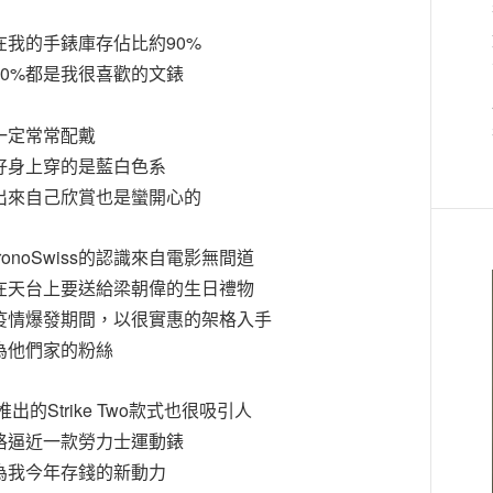
在我的手錶庫存佔比約90%
10%都是我很喜歡的文錶
一定常常配戴
好身上穿的是藍白色系
出來自己欣賞也是蠻開心的
ronoSwiss的認識來自電影無間道
在天台上要送給梁朝偉的生日禮物
疫情爆發期間，以很實惠的架格入手
為他們家的粉絲
年推出的Strike Two款式也很吸引人
格逼近一款勞力士運動錶
為我今年存錢的新動力