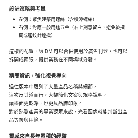
設計策略與考量
左側：
聚焦建築用螺絲（含噴漆螺絲）
右側：
對應一般用途五金（右上刻意留白，避免被摺
頁或迴紋針遮擋）
這樣的配置，讓 DM 可以合併使用於廣告刊登，也可以
拆開成兩張，提供業務在不同場域分發。
精簡資訊，強化視覺導向
過往版本中羅列了大量產品名稱與細節，
這次反其道而行，大幅簡化文案與規格說明，
讓畫面更乾淨，也更具品牌印象。
對於熟悉產業的專業觀眾來說，光看圖像就能判斷出產
品等級與用途。
靈感來自長年累積的經驗