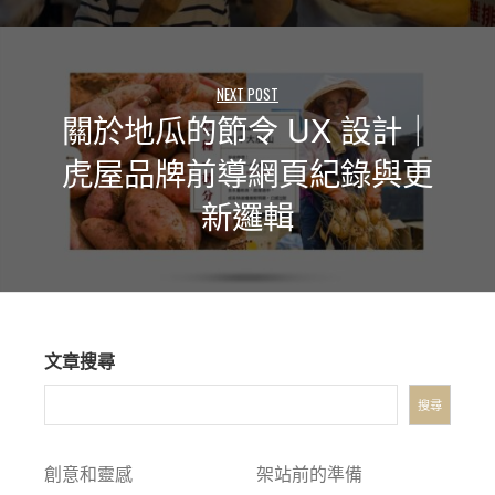
NEXT POST
關於地瓜的節令 UX 設計｜
虎屋品牌前導網頁紀錄與更
新邏輯
文章搜尋
搜尋
創意和靈感
架站前的準備