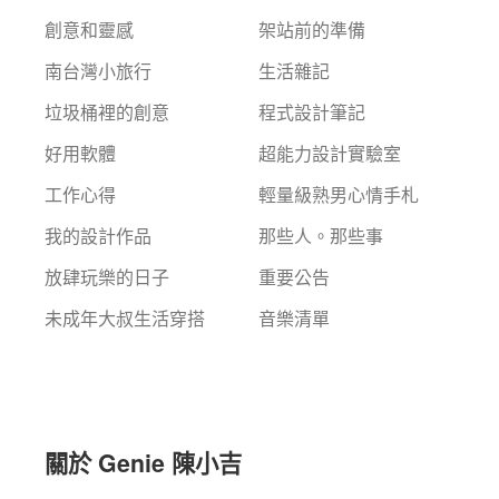
創意和靈感
架站前的準備
南台灣小旅行
生活雜記
垃圾桶裡的創意
程式設計筆記
好用軟體
超能力設計實驗室
工作心得
輕量級熟男心情手札
我的設計作品
那些人。那些事
放肆玩樂的日子
重要公告
未成年大叔生活穿搭
音樂清單
關於 Genie 陳小吉