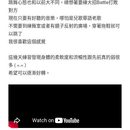
跳舞心態也和以前大不同，總想著要練大招Battle打敗
對方
現在只要有好聽的音樂，哪怕是兒歌華語老歌
不需要到練舞室或者有鏡子反射的廣場，穿著拖鞋就可
以跳了
我很喜歡這個感覺
這幾天練習發現身體的柔軟度和流暢性跟先前真的弱很
多 ( =.= ）
希望可以逐漸好轉。