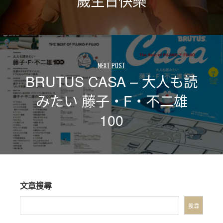
歲生日快樂
NEXT POST
BRUTUS CASA – 大人も読
みたい 藤子・F・不二雄
100
文章搜尋
搜尋