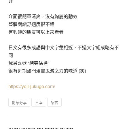
計
介面很簡單清爽，沒有絢麗的動效
整體閱讀舒適度很不錯
有興趣的朋友可以上來看看
日文有很多成語與中文字彙相近，不過文字組成略有不
同
我最喜歡 “豬突猛進”
很有近期熱門漫畫鬼滅之刃的味道 (笑)
https://yoji-jukugo.com/
創意分享
日本
語言