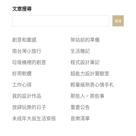
文章搜尋
搜尋
創意和靈感
架站前的準備
南台灣小旅行
生活雜記
垃圾桶裡的創意
程式設計筆記
好用軟體
超能力設計實驗室
工作心得
輕量級熟男心情手札
我的設計作品
那些人。那些事
放肆玩樂的日子
重要公告
未成年大叔生活穿搭
音樂清單