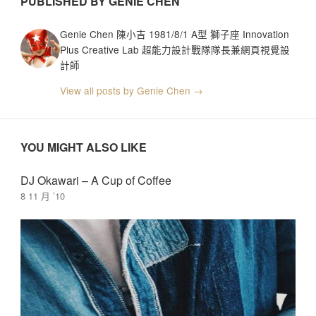
PUBLISHED BY GENIE CHEN
Genie Chen 陳小吉 1981/8/1 A型 獅子座 Innovation
Plus Creative Lab 超能力設計戰隊隊長兼網頁視覺設
計師
View all posts by Genie Chen →
YOU MIGHT ALSO LIKE
DJ Okawari – A Cup of Coffee
8 11 月 ’10