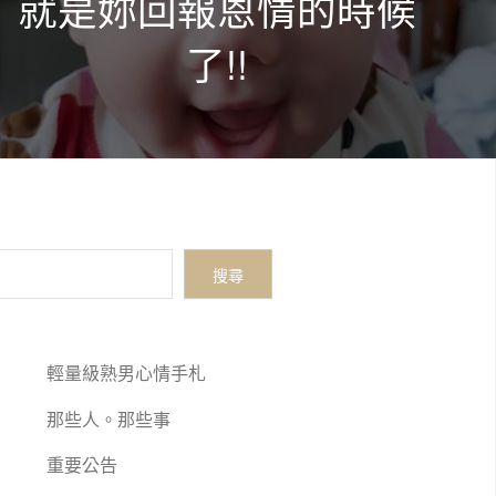
就是妳回報恩情的時候
了!!
搜尋
輕量級熟男心情手札
那些人。那些事
重要公告