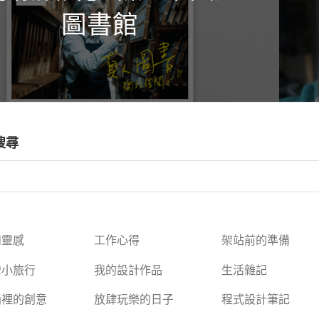
圖書館
搜尋
和靈感
工作心得
架站前的準備
灣小旅行
我的設計作品
生活雜記
桶裡的創意
放肆玩樂的日子
程式設計筆記