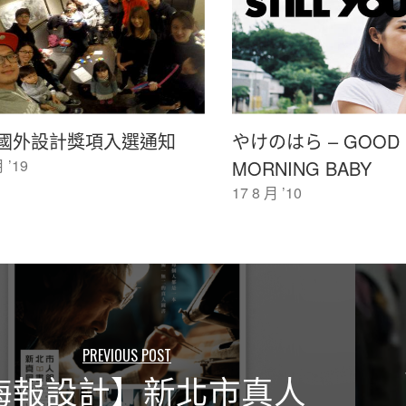
國外設計獎項入選通知
やけのはら – GOOD
 ’19
MORNING BABY
17 8 月 ’10
PREVIOUS POST
海報設計】新北市真人