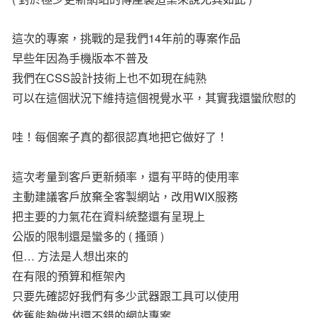
這次的專案，挑戰的是我們14年前的專案作品
早些年因為手機版本不普及
我們在CSS設計技術上也不如現在純熟
可以在這個狀況下維持這個視覺水平，其實我還蠻欣慰的
哇！每個案子真的都很認真地把它做好了！
這次考量到客戶更新頻率，還有平時的使用率
主動建議客戶放棄全客製網站，改用WIX服務
把主要的力氣花在資料統整還有呈現上
公版的限制還是蠻多的 ( 搔頭 )
但… 方法是人想出來的
在有限的預算和框架內
只要先確認好我們有多少武器跟工具可以使用
依舊能夠做出還不錯的網站專案