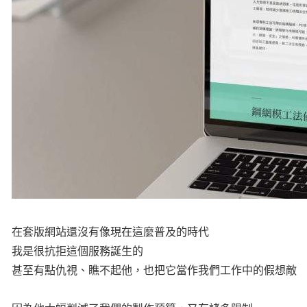
在套版網站還沒有像現在這麼普及的時代
我是很抗拒這個服務誕生的
甚至有點仇視、瞧不起他，也把它當作我們工作中的假想敵