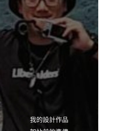
我的設計作品