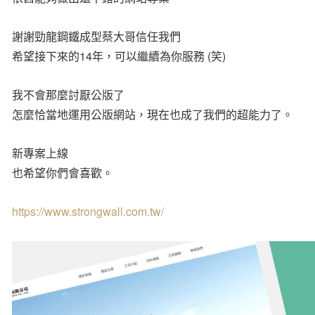
謝謝勁龍鋼鐵成型蔡大哥信任我們
希望接下來的14年，可以繼續為你服務 (笑)
我不會那麼討厭公版了
怎麼恰當地運用公版網站，現在也成了我們的超能力了。
新專案上線
也希望你們會喜歡。
https://www.strongwall.com.tw/