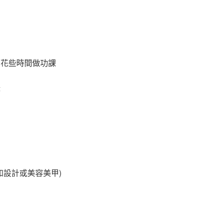
戶
多花些時間做功課
時
如設計或美容美甲)