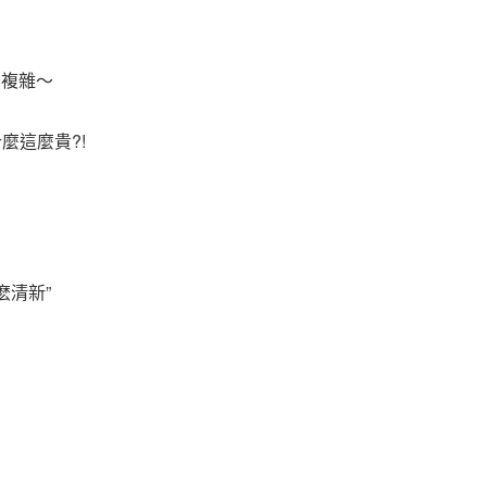
麼複雜～
麼這麼貴?!
麽清新”