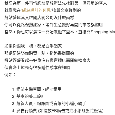
我認為第一件事情應該是想辦法先找到第一個買單的客人
就像我在”
網站設計的迷思
“這篇文章聊到的
網站營運其實跟開店開公司沒什麼兩樣
你可以從路邊攤起家，等到生意變好再開門市或旗艦店
當然，你也可以選擇一開始就砸下重本，直接開Shopping Mal
如果你跟我一樣，都是白手起家
那還是建議你踏實一點，從路邊攤開始
網站經營看起來好像沒有像實體店面開銷這麼大
但實際上還是有很多隱性成本在裡頭
例如：
1. 網站主機空間、網址租用
2. 基本的美工設計
3. 網管人員、粉絲團或官網的小編小助手
4. 廣告行銷費 (如投放FB廣告或找小網紅幫忙販售)