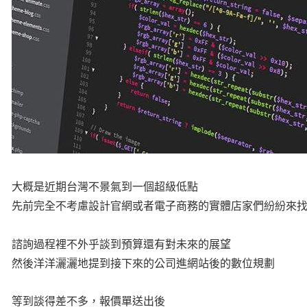
大概是近期台灣不景氣到一個超級低點
先前完全不考慮設計官網或者電子商務的實體店家們紛紛來
諮詢過程裡不外乎談到預算還有對未來的展望
然後洋洋灑灑地提到接下來的公司進網站後的數位規劃
等到談得差不多，報價單送出後