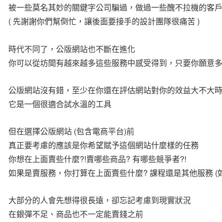
被一些莫名其妙的關鍵字公司騙過，做過一些醜不拉機的客
( 先謝謝你們幫倒忙，讓後面要接手的設計團隊很痛苦 )
時代不同了，公版網站也不斷在進化
你可以從坊間有越來越多這些服務中感受得到，只要你願意
公版網站沒有錯，至少在你還在評估網站對你的效益大不大
它是一個很適合試水溫的工具
但在選擇公版網站 (包含電商平台)前
真正要考慮的應該是你希望賦予這個網站什麼樣的任務
你想在上面賣些什麼?!賣哪些商品? 有哪些競爭者?!
如果是賣服務，你打算在上面賣些什麼? 課程還是其他服務 (
大部分的人會先想得很長遠，卻忘記考慮到現實狀況
在銀彈不足、商品也不一定能賣錢之前