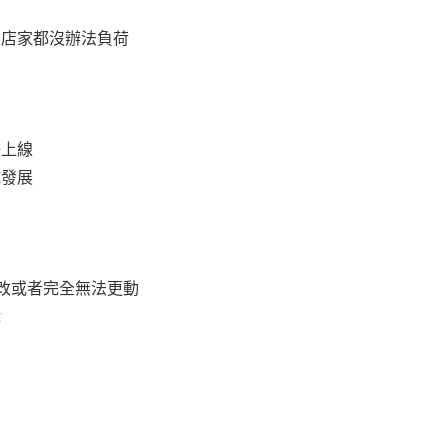
的店家都沒辦法負荷
好上線
域發展
修改或者完全無法更動
輯