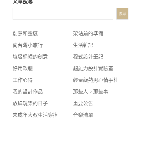
文章搜尋
搜尋
創意和靈感
架站前的準備
南台灣小旅行
生活雜記
垃圾桶裡的創意
程式設計筆記
好用軟體
超能力設計實驗室
工作心得
輕量級熟男心情手札
我的設計作品
那些人。那些事
放肆玩樂的日子
重要公告
未成年大叔生活穿搭
音樂清單